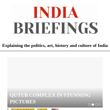
Skip
to
content
Explaining the politics, art, history and culture of India
Primary
Navigation
Menu
QUTUB COMPLEX IN STUNNING
श्
PICTURES
A