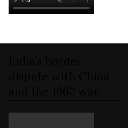
India’s border
dispute with China
and the 1962 war